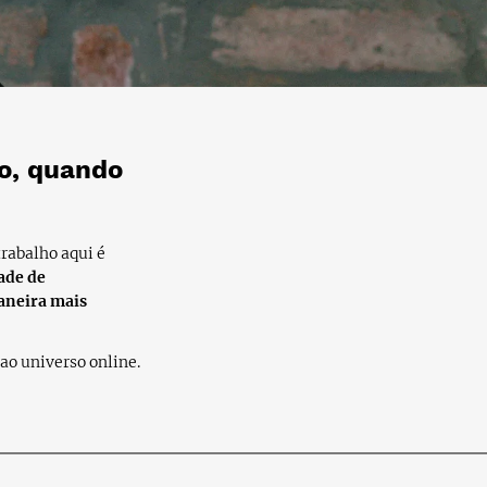
mo, quando
rabalho aqui é
ade de
aneira mais
 ao universo online.